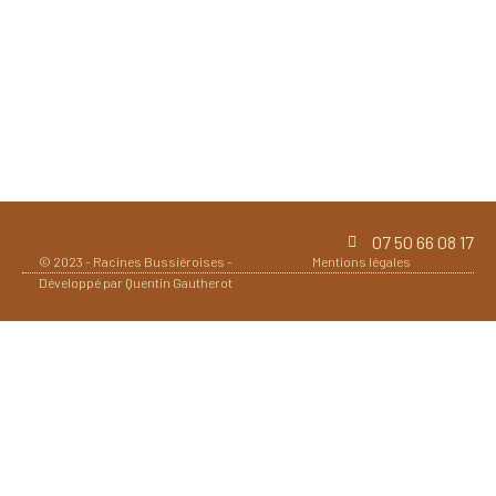
Atelier vannerie au gîte
07 50 66 08 17
© 2023 -
Racines Bussiéroises
-
Mentions légales
Développé par
Quentin Gautherot