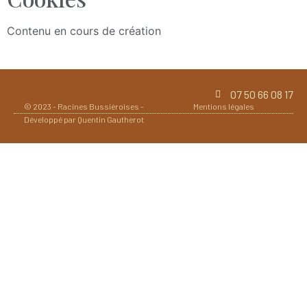
Contenu en cours de création
07 50 66 08 17
© 2023 -
Racines Bussiéroises
-
Mentions légales
Développé par
Quentin Gautherot